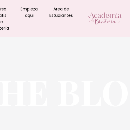
rso
Empieza
Area de
atis
aqui
Estudiantes
de
tería
HE BL