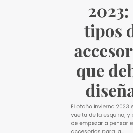
2023:
tipos 
accesor
que de
diseñ
El otoño invierno 2023 
vuelta de la esquina, y
de empezar a pensar e
accesorios para la...