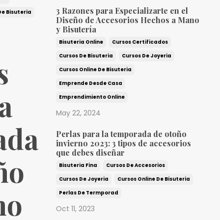
3 Razones para Especializarte en el
De Bisuteria
Diseño de Accesorios Hechos a Mano
y Bisutería
Bisuteria Online
Cursos Certificados
Cursos De Bisuteria
Cursos De Joyeria
s
Cursos Online De Bisuteria
Emprende Desde Casa
la
Emprendimiento Online
May 22, 2024
ada
Perlas para la temporada de otoño
invierno 2023: 3 tipos de accesorios
que debes diseñar
ño
Bisuteria Fina
Cursos De Accesorios
Cursos De Joyeria
Cursos Online De Bisuteria
no
Perlas De Termporad
Oct 11, 2023