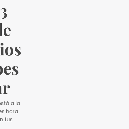
 3
de
ios
bes
ar
está a la
 es hora
n tus