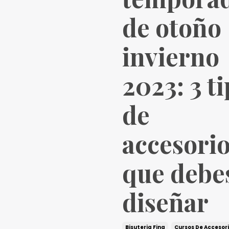
de otoño
invierno
2023: 3 t
de
accesori
que debe
diseñar
Bisuteria Fina
Cursos De Accesor